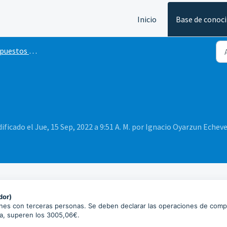
Inicio
Base de conoc
tos de la comunidad
icado el Jue, 15 Sep, 2022 a 9:51 A. M. por Ignacio Oyarzun Echev
dor)
ones con terceras personas. Se deben declarar las operaciones de comp
a, superen los 3005,06€.