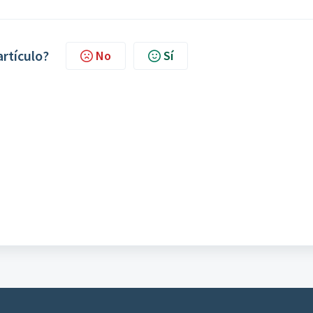
artículo?
No
Sí