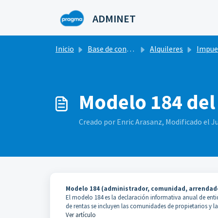
Saltar al contenido principal
ADMINET
Inicio
Base de conocimientos
Alquileres
Impuestos del
Modelo 184 del
Creado por Enric Arasanz, Modificado el Ju
Modelo 184 (administrador, comunidad, arrendad
El modelo 184 es la declaración informativa anual de enti
de rentas se incluyen las comunidades de propietarios y 
Ver artículo