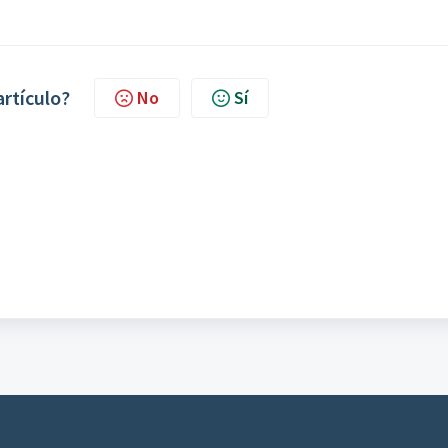
artículo?
No
Sí