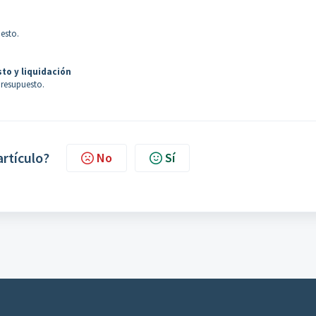
uesto.
to y liquidación
presupuesto.
artículo?
No
Sí